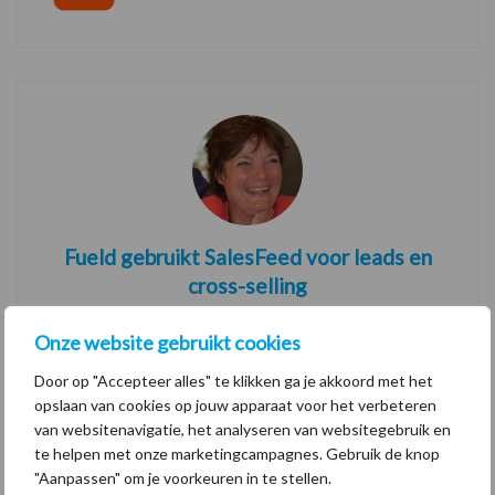
Fueld gebruikt SalesFeed voor leads en
cross-selling
Nadat Fueld zelf heeft ervaren hoe de software kan
Onze website gebruikt cookies
worden gebruikt, besloten ze het ook in te zetten voor
Door op "Accepteer alles" te klikken ga je akkoord met het
hun klanten. CEO Marielle Dellemijn vertelt over haar
opslaan van cookies op jouw apparaat voor het verbeteren
positieve ervaringen.
van websitenavigatie, het analyseren van websitegebruik en
te helpen met onze marketingcampagnes. Gebruik de knop
"Aanpassen" om je voorkeuren in te stellen.