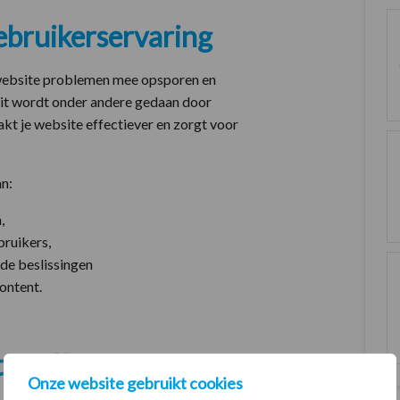
ebruikerservaring
r website problemen mee opsporen en
it wordt onder andere gedaan door
kt je website effectiever en zorgt voor
an:
,
ruikers,
de beslissingen
ontent.
teerd?
Onze website gebruikt cookies