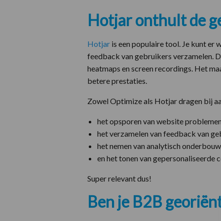
Hotjar onthult de g
Hotjar
is een populaire tool. Je kunt e
feedback van gebruikers verzamelen. D
heatmaps en screen recordings. Het maa
betere prestaties.
Zowel Optimize als Hotjar dragen bij a
het opsporen van website problemen
het verzamelen van feedback van geb
het nemen van analytisch onderbouw
en het tonen van gepersonaliseerde c
Super relevant dus!
Ben je B2B georiën