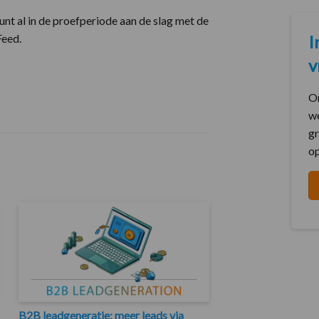
unt al in de proefperiode aan de slag met de
Feed.
I
v
On
we
gr
o
B2B leadgeneratie: meer leads via