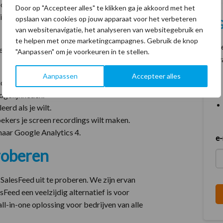
oor bedrijfsherkenning op je websites.
Door op "Accepteer alles" te klikken ga je akkoord met het
riggers, automatiseringen en
opslaan van cookies op jouw apparaat voor het verbeteren
G
van websitenavigatie, het analyseren van websitegebruik en
te helpen met onze marketingcampagnes. Gebruik de knop
Be
ed een heel goed en blijvend alternatief
"Aanpassen" om je voorkeuren in te stellen.
w
Aanpassen
Accepteer alles
eide informatie over webbezoekers.
ogelijkheden.
eerd als je wilt.
ekers je screen recordings wilt maken.
naar Google Analytics 4.
e-
proberen
SalesFeed uit te proberen. We zijn ervan
sFeed een veelzijdig alternatief is voor
ll-in-one oplossing voor bedrijven van alle