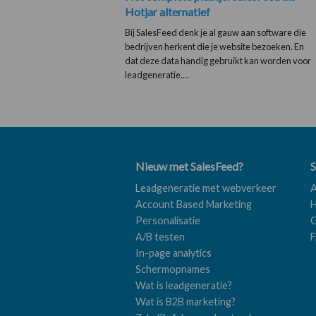
Hotjar alternatief
Bij SalesFeed denk je al gauw aan software die
bedrijven herkent die je website bezoeken. En
dat deze data handig gebruikt kan worden voor
leadgeneratie....
Nieuw met SalesFeed?
S
Leadgeneratie met webverkeer
A
Account Based Marketing
H
Personalisatie
G
A/B testen
In-page analytics
Schermopnames
Wat is leadgeneratie?
Wat is B2B marketing?