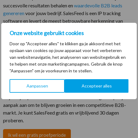
succesvolle resultaten behalen en
waardevolle B2B leads
genereren
voor jouw bedrijf. SalesFeed is een lP tracking
software en levert de meest betrouwbare herkenning van
Nederlandse bedrijven. Je kunt veel resultaat bereiken met het
Onze website gebruikt cookies
verkeer op je website.
Door op "Accepteer alles" te klikken ga je akkoord met het
SalesFeed geeft inzicht en helpt jou om:
opslaan van cookies op jouw apparaat voor het verbeteren
van websitenavigatie, het analyseren van websitegebruik en
de juiste effectieve leadgeneratie strategieën toe te passen,
te helpen met onze marketingcampagnes. Gebruik de knop
marketinginspanningen af te stemmen op de behoeften van
"Aanpassen" om je voorkeuren in te stellen.
geïnteresseerde prospects
en leads te kwalificeren en te prioriteren.
Aanpassen
Accepteer alles
Blijf altijd openstaan voor nieuwe ontwikkelingen en pas jouw
aanpak aan om te blijven groeien in een competitieve B2B-
markt. Je kunt SalesFeed gratis en vrijblijvend 30 dagen
proberen.
Ik wil een gratis proefperiode