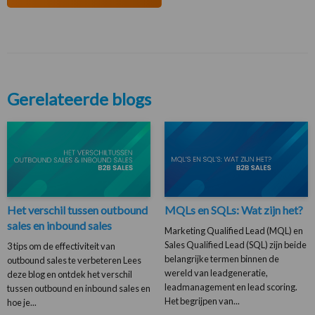
Gerelateerde blogs
Het verschil tussen outbound
MQLs en SQLs: Wat zijn het?
sales en inbound sales
Marketing Qualified Lead (MQL) en
Sales Qualified Lead (SQL) zijn beide
3 tips om de effectiviteit van
belangrijke termen binnen de
outbound sales te verbeteren Lees
wereld van leadgeneratie,
deze blog en ontdek het verschil
leadmanagement en lead scoring.
tussen outbound en inbound sales en
Het begrijpen van...
hoe je...