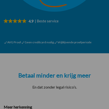
| Beste service
4.9
AVG Proof
Geen creditcard nodig
Vrijblijvende proefperiode
Betaal minder en krijg meer
En dat zonder legal risico’s.
Meer herkenning