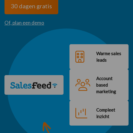
30 dagen gratis
Of, plan een demo
Warme sales
leads
Account
based
marketing
Compleet
inzicht