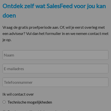
Ontdek zelf wat SalesFeed voor jou kan
doen
Vraag de gratis proefperiode aan. Of, wil je eerst overleg met
een adviseur? Vul dan het formulier in en we nemen contact met
je op.
Naam
*
Voornaam
E-
mailadres
*
Telefoonnummer
Ik
Ik wil contact over
wil
Technische mogelijkheden
contact
over
*