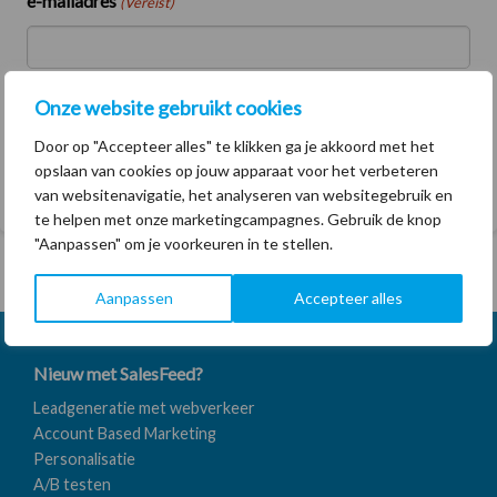
e-mailadres
(Vereist)
Onze website gebruikt cookies
Door op "Accepteer alles" te klikken ga je akkoord met het
opslaan van cookies op jouw apparaat voor het verbeteren
Details van het overleg volgen na bevestiging.
van websitenavigatie, het analyseren van websitegebruik en
te helpen met onze marketingcampagnes. Gebruik de knop
"Aanpassen" om je voorkeuren in te stellen.
Aanpassen
Accepteer alles
Nieuw met SalesFeed?
Leadgeneratie met webverkeer
Account Based Marketing
Personalisatie
A/B testen