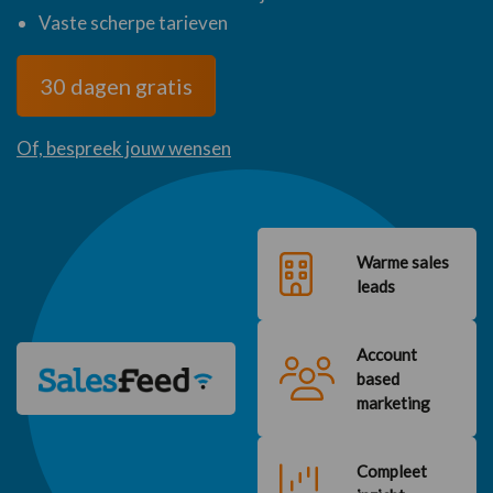
Vaste scherpe tarieven
30 dagen gratis
Of, bespreek jouw wensen
Warme sales
leads
Account
based
marketing
Compleet