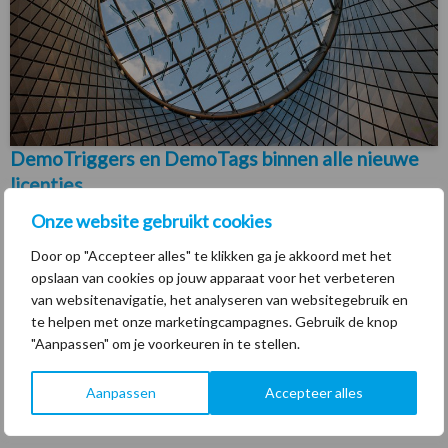
DemoTriggers en DemoTags binnen alle nieuwe
licenties
Gepubliceerd op: 17 juli 2017
Onze website gebruikt cookies
Aan nieuwe licenties wordt per 17 juli 2017 een aantal triggers
Door op "Accepteer alles" te klikken ga je akkoord met het
opslaan van cookies op jouw apparaat voor het verbeteren
en tags toegevoegd. De triggers variëren van eenvoudig tot
van websitenavigatie, het analyseren van websitegebruik en
meer complex. De tags...
te helpen met onze marketingcampagnes. Gebruik de knop
"Aanpassen" om je voorkeuren in te stellen.
Aanpassen
Accepteer alles
Eerste