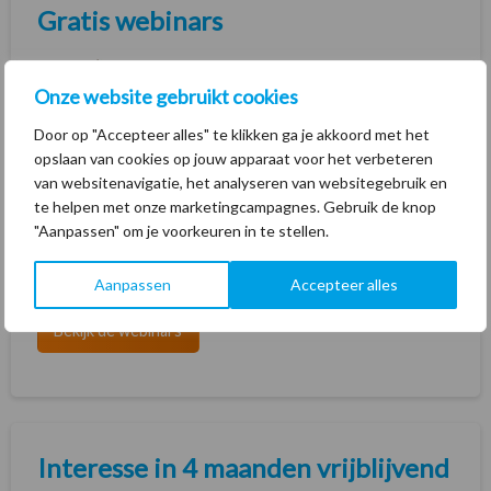
Gratis webinars
Onze website gebruikt cookies
Door op "Accepteer alles" te klikken ga je akkoord met het
opslaan van cookies op jouw apparaat voor het verbeteren
van websitenavigatie, het analyseren van websitegebruik en
te helpen met onze marketingcampagnes. Gebruik de knop
"Aanpassen" om je voorkeuren in te stellen.
SalesFeed heeft zoveel mogelijkheden. We helpen je
graag om er alles uit te halen wat erin zit.
Aanpassen
Accepteer alles
Bekijk de webinars
Interesse in 4 maanden vrijblijvend