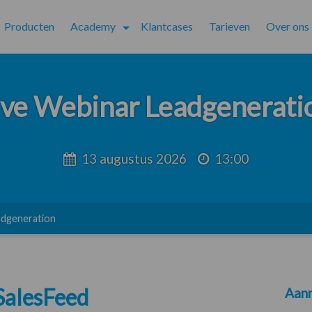
Producten
Academy
Klantcases
Tarieven
Over ons
ive Webinar Leadgenerati
13 augustus 2026
13:00
adgeneration
SalesFeed
Aanm