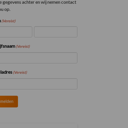
je gegevens achter en wij nemen contact
ou op.
m
(Vereist)
naam
Achternaam
jfsnaam
(Vereist)
ladres
(Vereist)
nmelden