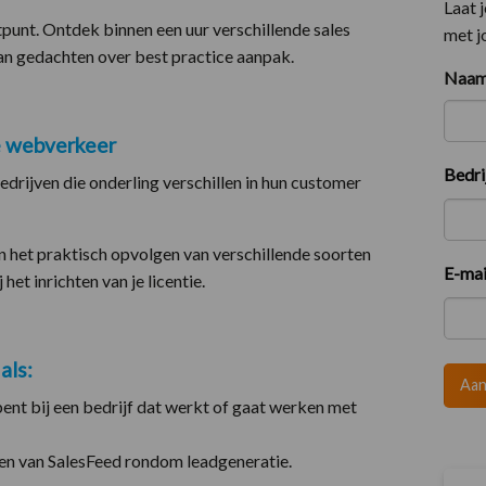
Laat 
tpunt. Ontdek binnen een uur verschillende sales
met j
an gedachten over best practice aanpak.
Naa
e webverkeer
Voor
Bedri
rijven die onderling verschillen in hun customer
n het praktisch opvolgen van verschillende soorten
E-mai
het inrichten van je licentie.
als:
Aa
ent bij een bedrijf dat werkt of gaat werken met
en van SalesFeed rondom leadgeneratie.