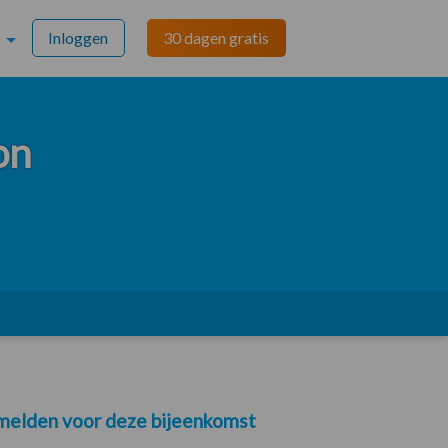
Inloggen
30 dagen gratis
on
elden voor deze bijeenkomst