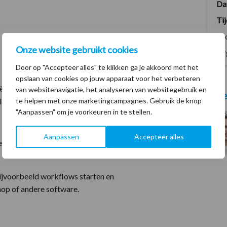
Da
Ti
Lo
Onze website gebruikt cookies
Or
Door op "Accepteer alles" te klikken ga je akkoord met het
leven. Je ontdekt grote verschillen tussen je bezoekers.
opslaan van cookies op jouw apparaat voor het verbeteren
le signalen
van websitenavigatie, het analyseren van websitegebruik en
Meer
te helpen met onze marketingcampagnes. Gebruik de knop
 leads op
"Aanpassen" om je voorkeuren in te stellen.
Aanpassen
Accepteer alles
veel verkeer? Je kunt met SalesFeed veel automatiseren.
bijvoorbeeld workflows starten en
hop of andere software.