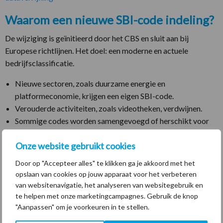
Waarom een nieuwe SBI-code indeling?
De wijziging is geïnitieerd door het CBS en sluit aan bij
Europese richtlijnen. Het doel: een moderne en actuele
bedrijfsclassificatie.
Nieuwe sectoren, zoals duurzame energie en
platformeconomie, krijgen een eigen SBI-code.
Verouderde activiteiten, zoals videotheken, verdwijnen.
Sommige codes worden samengevoegd of herschikt voor
een duidelijkere structuur.
Onze website gebruikt cookies
Deze vernieuwing maakt het eenvoudiger om statistieken te
Door op "Accepteer alles" te klikken ga je akkoord met het
vergelijken en zorgt voor een indeling die beter aansluit bij de
opslaan van cookies op jouw apparaat voor het verbeteren
praktijk.
van websitenavigatie, het analyseren van websitegebruik en
te helpen met onze marketingcampagnes. Gebruik de knop
"Aanpassen" om je voorkeuren in te stellen.
Gratis webinars