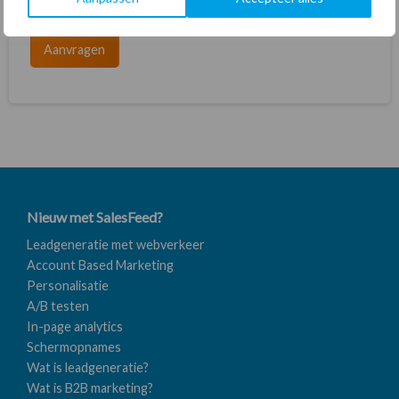
30 dagen gratis. Daarna nog 3 maanden vrij opzegbaar.
Aanvragen
Nieuw met SalesFeed?
Leadgeneratie met webverkeer
Account Based Marketing
Personalisatie
A/B testen
In-page analytics
Schermopnames
Wat is leadgeneratie?
Wat is B2B marketing?