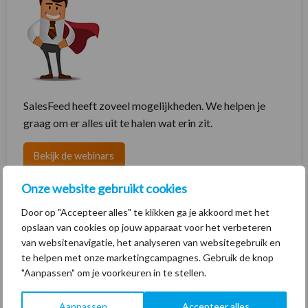
SalesFeed heeft zoveel mogelijkheden. We helpen je
graag om er alles uit te halen wat erin zit.
Bekijk de webinars
Onze website gebruikt cookies
Door op "Accepteer alles" te klikken ga je akkoord met het
opslaan van cookies op jouw apparaat voor het verbeteren
Interesse in 4 maanden vrijblijvend
van websitenavigatie, het analyseren van websitegebruik en
te helpen met onze marketingcampagnes. Gebruik de knop
herkennen?
"Aanpassen" om je voorkeuren in te stellen.
Ontdek de verkoopkansen in je webverkeer. Probeer nu
Aanpassen
Accepteer alles