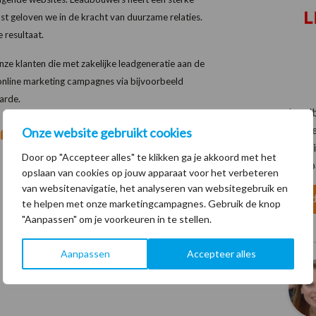
ast geloven we in de kracht van duurzame relaties.
 resultaat.
nze klanten die met zakelijke leadgeneratie aan de
e online marketing campagnes via bijvoorbeeld
arde.
Leadb
gespe
Onze website gebruikt cookies
ontwi
Door op "Accepteer alles" te klikken ga je akkoord met het
campa
opslaan van cookies op jouw apparaat voor het verbeteren
van websitenavigatie, het analyseren van websitegebruik en
Bed
te helpen met onze marketingcampagnes. Gebruik de knop
"Aanpassen" om je voorkeuren in te stellen.
Aanpassen
Accepteer alles