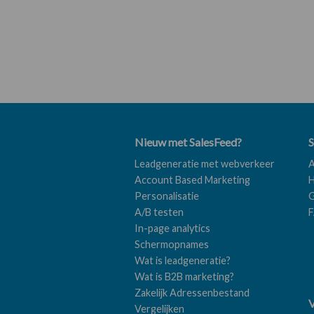
Nieuw met SalesFeed?
S
Leadgeneratie met webverkeer
A
Account Based Marketing
H
Personalisatie
G
A/B testen
In-page analytics
Schermopnames
Wat is leadgeneratie?
Wat is B2B marketing?
Zakelijk Adressenbestand
V
Vergelijken