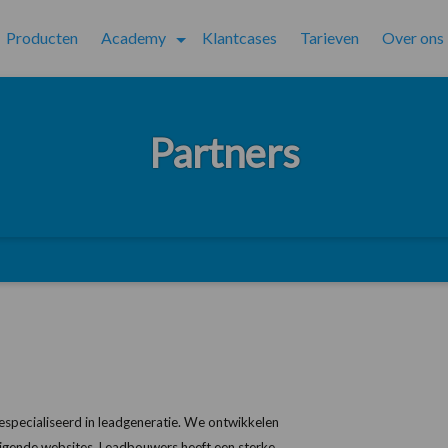
Producten
Academy
Klantcases
Tarieven
Over ons
Partners
especialiseerd in leadgeneratie. We ontwikkelen
igende websites. Leadbouwers heeft een sterke